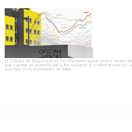
El Colegio de Registradores ha informado que el precio medio de
que supone un aumento del 2,8% respecto al trimestre anterior, 
subidas. Este incremento se debe …