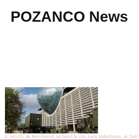
POZANCO News
El recinto de Benimàmet se habilita con siete pabellones, el Cen