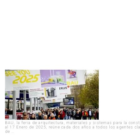
BAU, la feria de arquitectura, materiales y sistemas para la con
al 17 Enero de 2025, reúne cada dos años a todos los agentes cla
de …